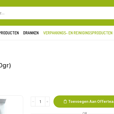
SEARCH
INPUT
PRODUCTEN
DRANKEN
VERPAKKINGS- EN REINIGINGSPRODUCTEN
0gr)
Frappe2Day
Toevoegen Aan Offerte
Gekruide
Chai
OR