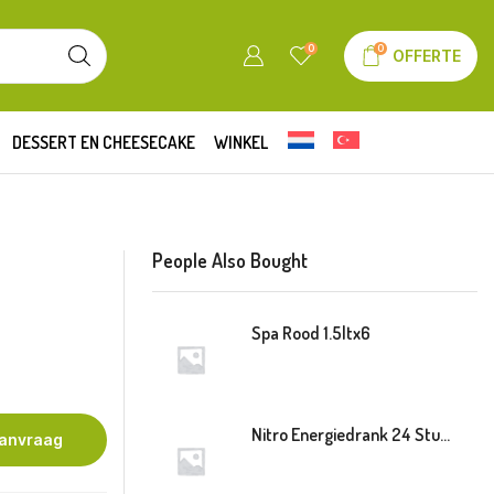
0
0
OFFERTE
DESSERT EN CHEESECAKE
WINKEL
People Also Bought
Spa Rood 1.5ltx6
Nitro Energiedrank 24 Stuk Blik
aanvraag