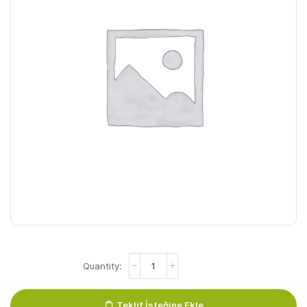
Mozzarella
Gouda
2
Kg
Teklif İsteğine Ekle