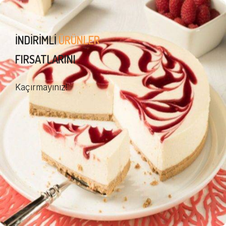
İNDIRIMLI
ÜRÜNLER
FIRSATLARINI
Kaçırmayınız!