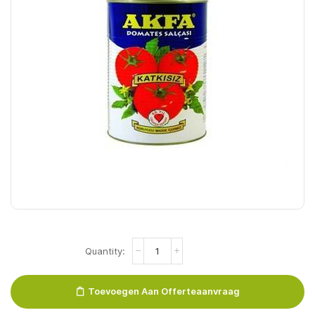
Akfa
Tomatenpuree
12
Stuks
Toevoegen Aan Offerteaanvraag
quantity