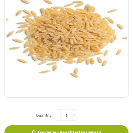
Gerst
Sehriye
20x500gr
quantity
Toevoegen Aan Offerteaanvraag