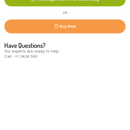
quantity
OR
Buy Now
Have Questions?
Our experts are ready to help.
Call : +1 3434 560