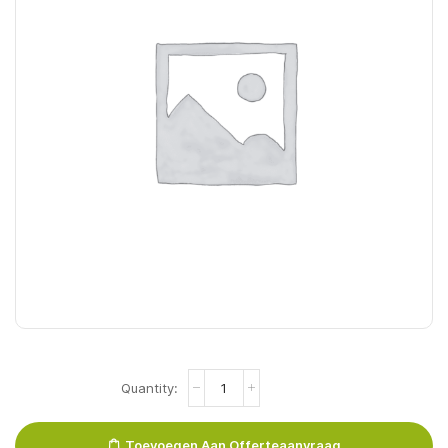
Coca
Cola
Glas
0,20Lx24st
Toevoegen Aan Offerteaanvraag