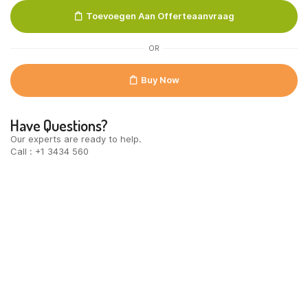
Plaken
Toevoegen Aan Offerteaanvraag
Galbani
500
gr
OR
quantity
Buy Now
Have Questions?
Our experts are ready to help.
Call : +1 3434 560