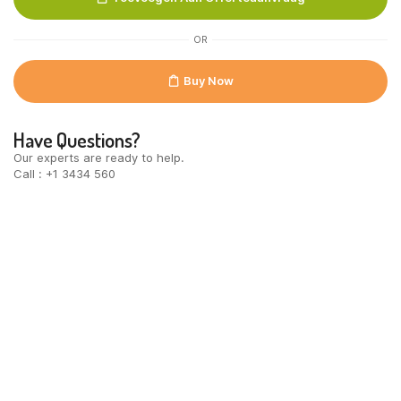
quantity
OR
Buy Now
Have Questions?
Our experts are ready to help.
Call : +1 3434 560