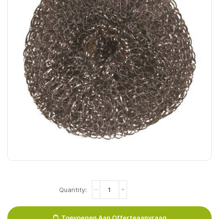
Panspons
(Afwasdraad)
60gr
8st
Toevoegen Aan Offerteaanvraag